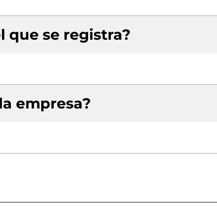
l que se registra?
 la empresa?