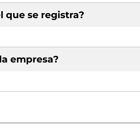
l que se registra?
 la empresa?