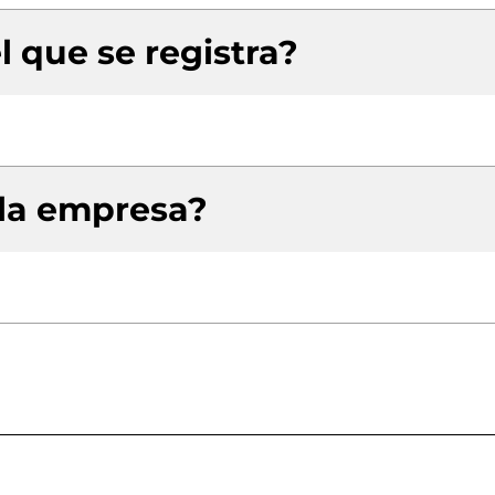
l que se registra?
 la empresa?