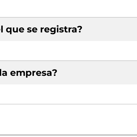
l que se registra?
 la empresa?