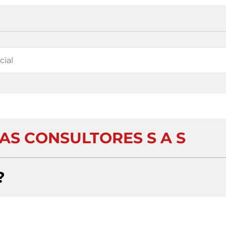
AS CONSULTORES S A S
?