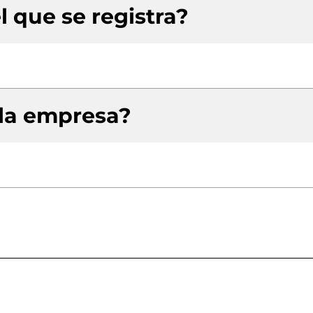
l que se registra?
 la empresa?