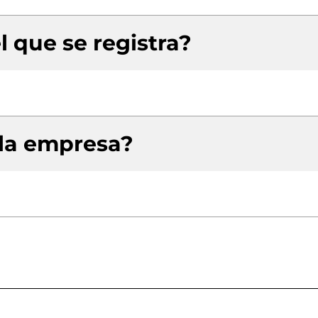
l que se registra?
 la empresa?