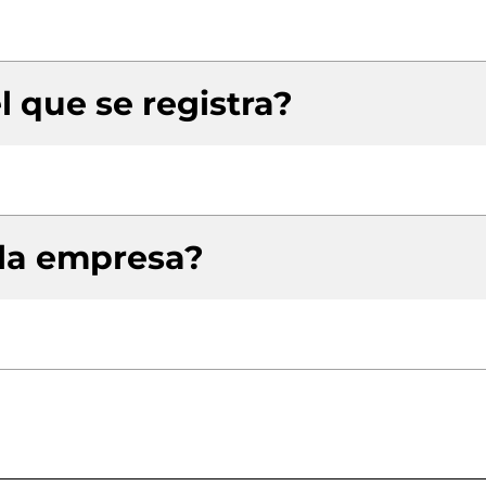
l que se registra?
 la empresa?