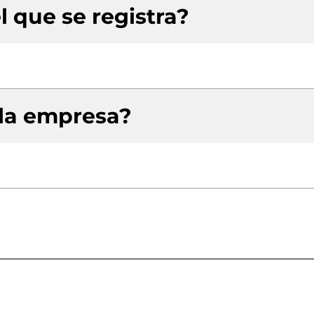
l que se registra?
 la empresa?