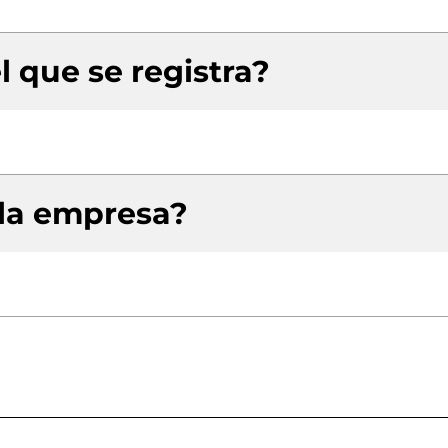
l que se registra?
 la empresa?