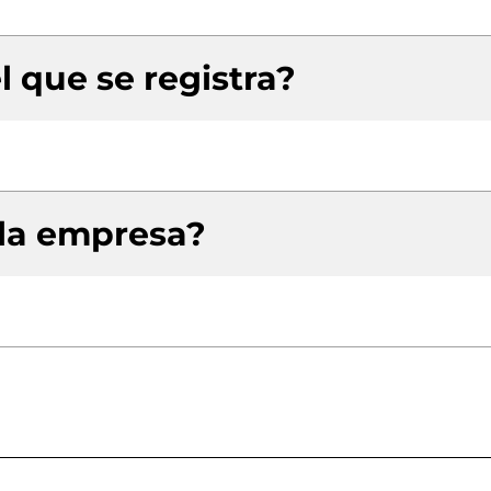
l que se registra?
 la empresa?