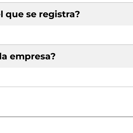
l que se registra?
 la empresa?