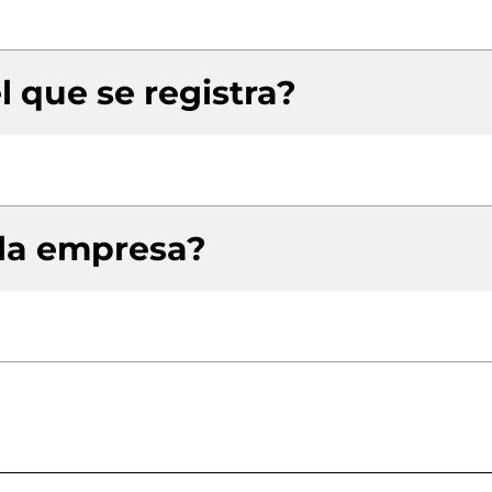
l que se registra?
 la empresa?