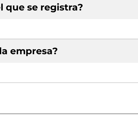
l que se registra?
 la empresa?