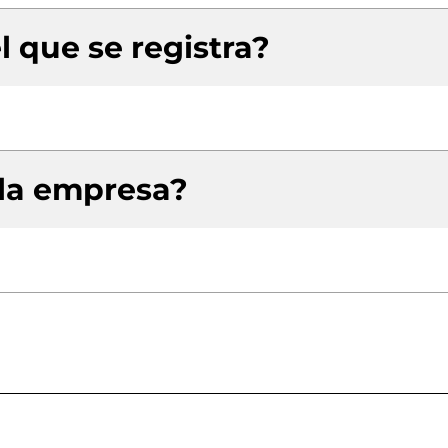
l que se registra?
 la empresa?