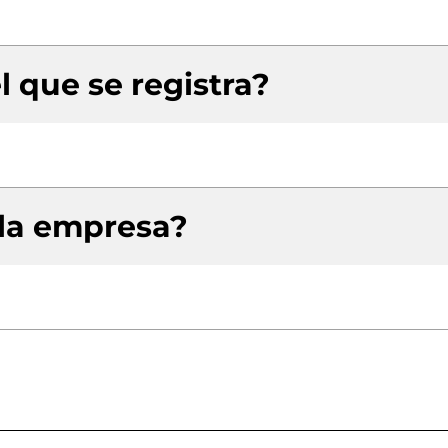
l que se registra?
 la empresa?