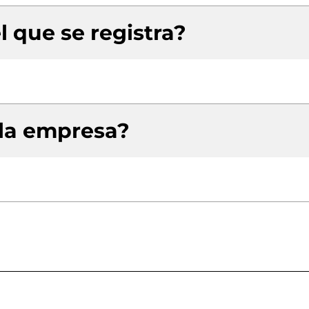
l que se registra?
 la empresa?