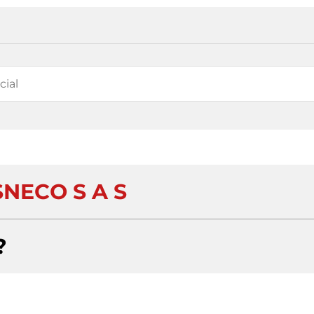
NECO S A S
?