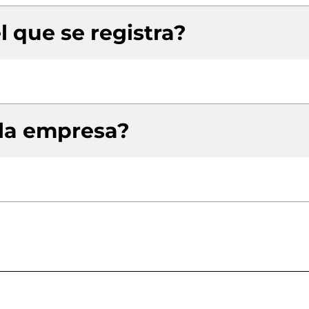
l que se registra?
 la empresa?