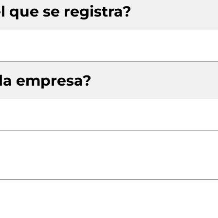
l que se registra?
 la empresa?