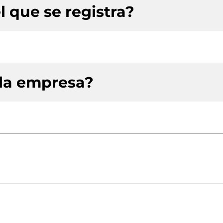
l que se registra?
 la empresa?