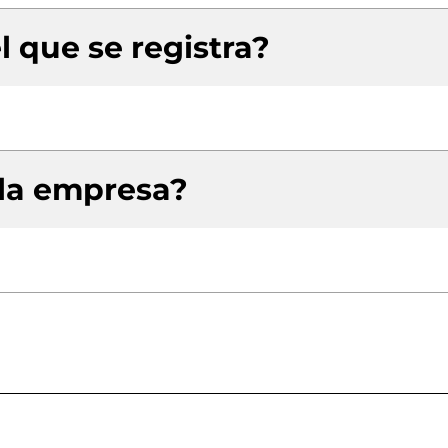
l que se registra?
 la empresa?