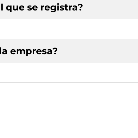
l que se registra?
 la empresa?