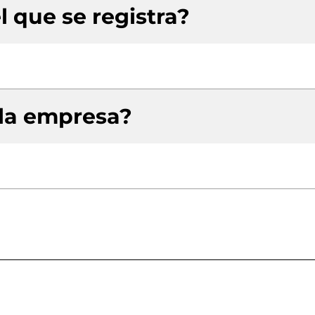
l que se registra?
 la empresa?