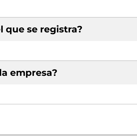
l que se registra?
 la empresa?