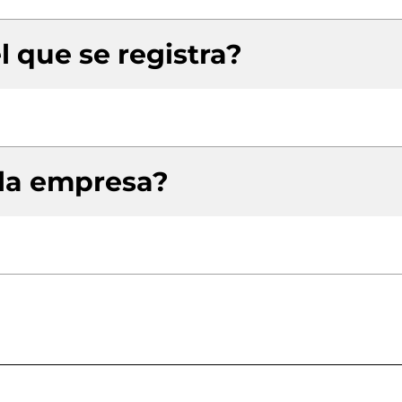
l que se registra?
 la empresa?