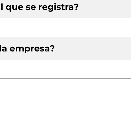
l que se registra?
 la empresa?