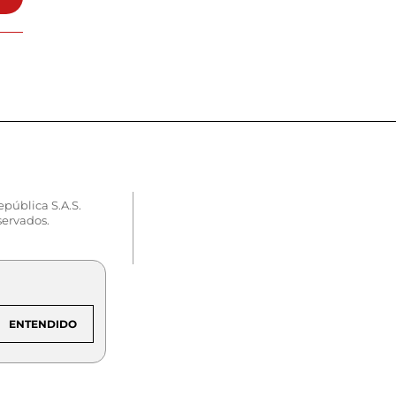
epública S.A.S.
servados.
ENTENDIDO