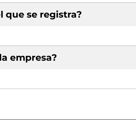
l que se registra?
 la empresa?