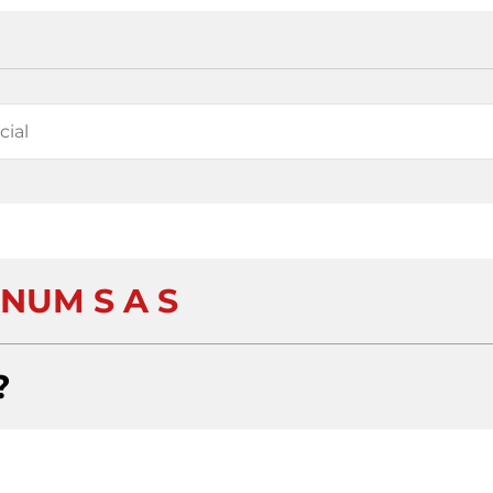
NUM S A S
?