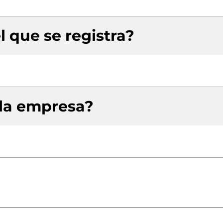
l que se registra?
 la empresa?