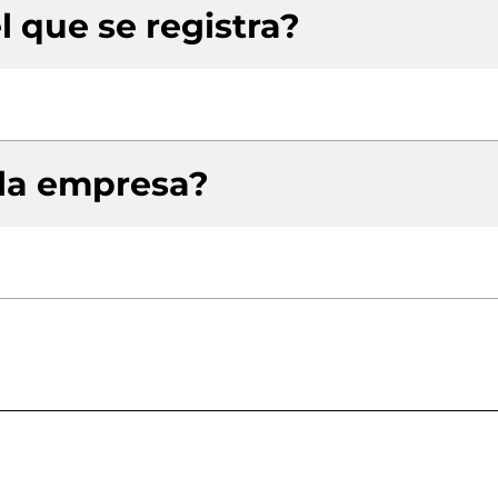
l que se registra?
 la empresa?