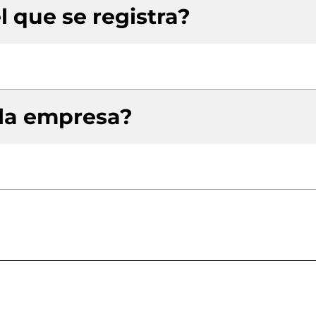
l que se registra?
 la empresa?