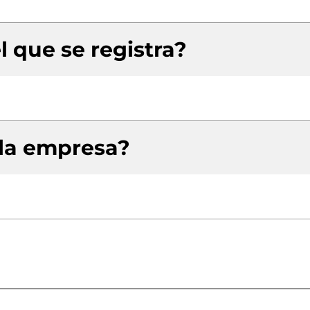
l que se registra?
 la empresa?