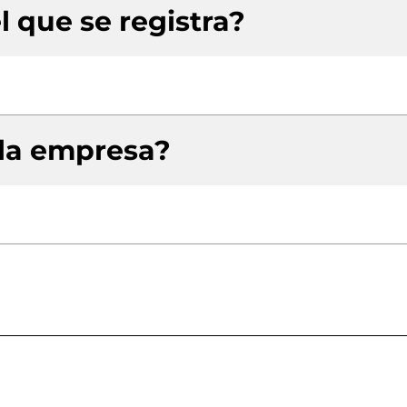
l que se registra?
 la empresa?