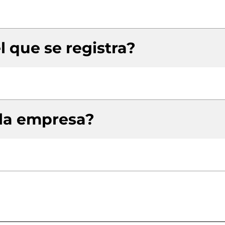
l que se registra?
 la empresa?