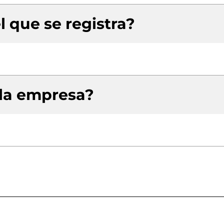
l que se registra?
 la empresa?