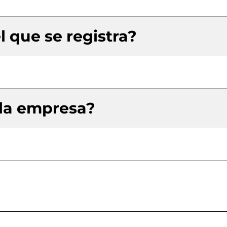
l que se registra?
 la empresa?