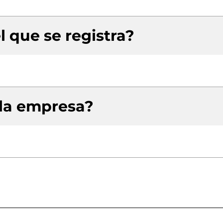
l que se registra?
 la empresa?