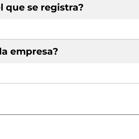
l que se registra?
 la empresa?