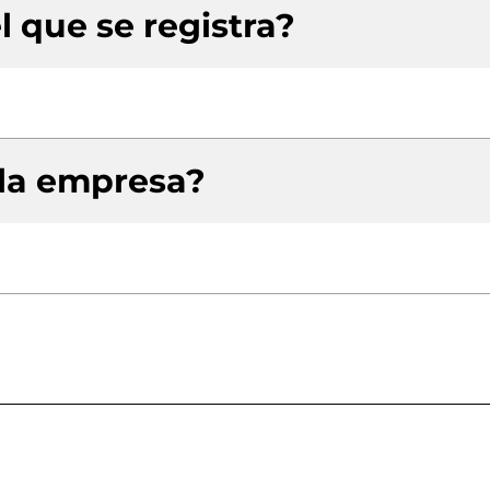
l que se registra?
 la empresa?