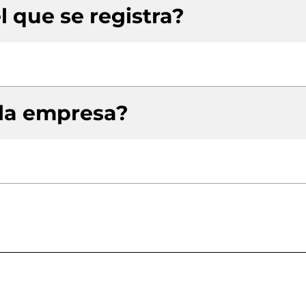
l que se registra?
 la empresa?