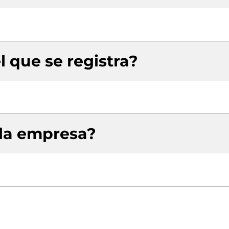
l que se registra?
 la empresa?