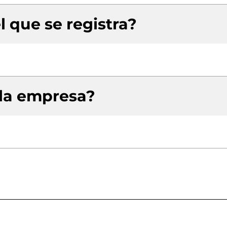
l que se registra?
 la empresa?