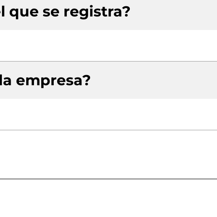
l que se registra?
 la empresa?