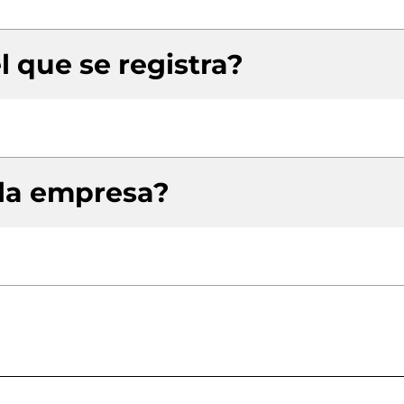
l que se registra?
 la empresa?