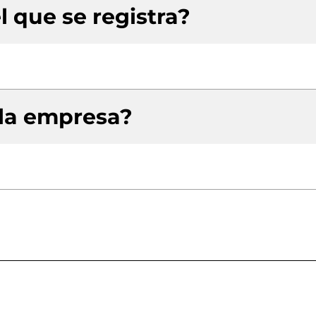
l que se registra?
 la empresa?