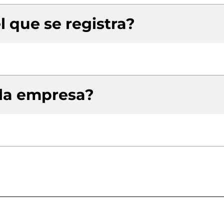
l que se registra?
 la empresa?