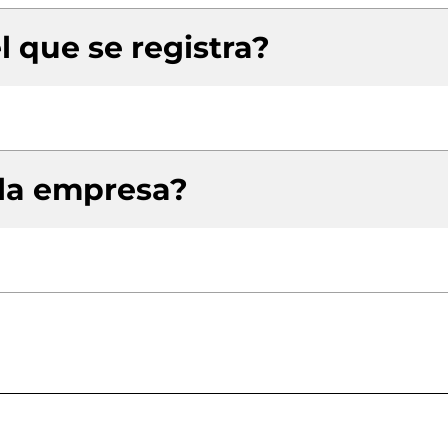
l que se registra?
 la empresa?