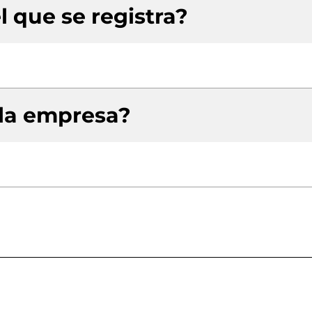
l que se registra?
 la empresa?