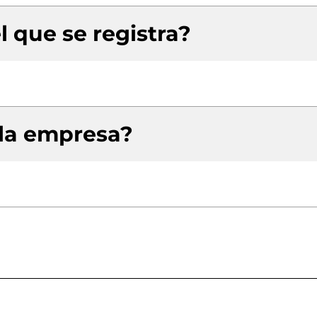
l que se registra?
 la empresa?