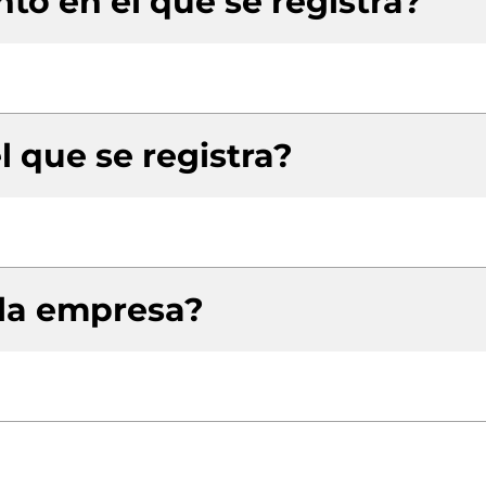
to en el que se registra?
l que se registra?
 la empresa?