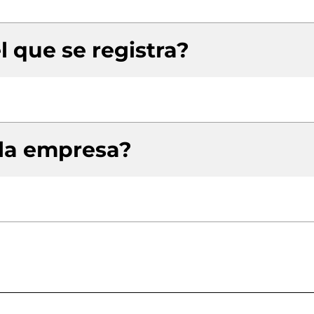
l que se registra?
 la empresa?