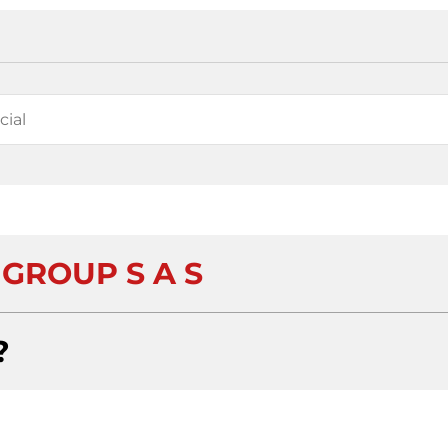
 GROUP S A S
?